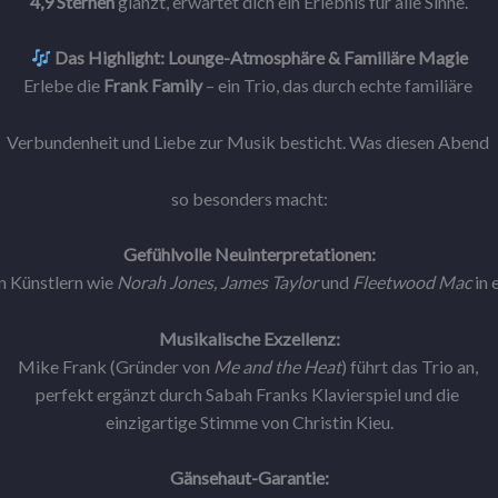
4,9 Sternen
glänzt, erwartet dich ein Erlebnis für alle Sinne.
Das Highlight: Lounge-Atmosphäre & Familiäre Magie
Erlebe die
Frank Family
– ein Trio, das durch echte familiäre
Verbundenheit und Liebe zur Musik besticht. Was diesen Abend
so besonders macht:
Gefühlvolle Neuinterpretationen:
on Künstlern wie
Norah Jones, James Taylor
und
Fleetwood Mac
in 
Musikalische Exzellenz:
Mike Frank (Gründer von
Me and the Heat
) führt das Trio an,
perfekt ergänzt durch Sabah Franks Klavierspiel und die
einzigartige Stimme von Christin Kieu.
Gänsehaut-Garantie: