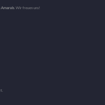
m Amarals
. Wir freuen uns!
t.