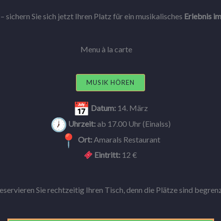
 sichern Sie sich jetzt Ihren Platz für ein musikalisches
Erlebnis i
Menu à la carte
MUSIK HÖREN
Datum:
14. März
Uhrzeit:
ab 17.00 Uhr (Einalss)
Ort:
Amarals Restaurant
Eintritt:
12 €
eservieren Sie rechtzeitig Ihren Tisch, denn die Plätze sind begrenz