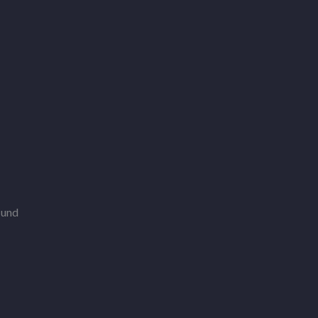
s
n und
n