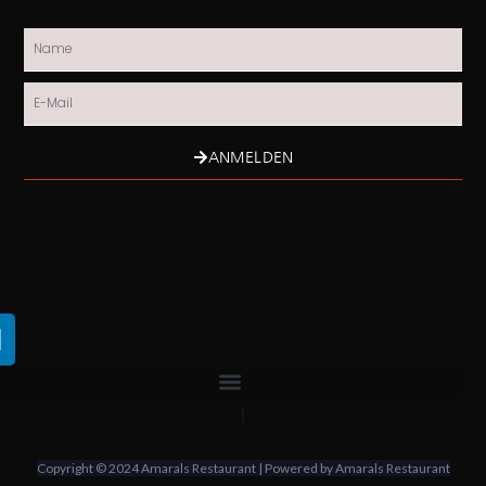
Name
Email
ANMELDEN
L
n
k
e
d
Copyright © 2024 Amarals Restaurant | Powered by Amarals Restaurant