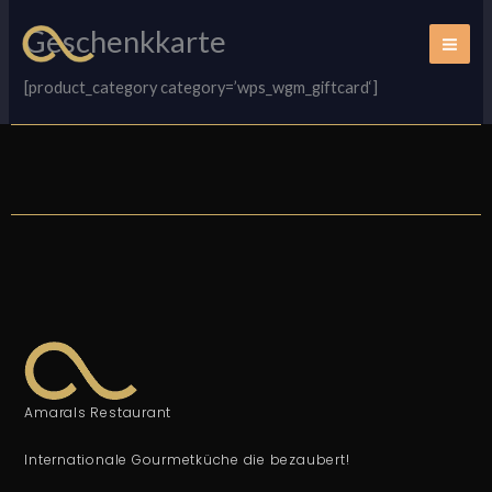
Zum
Geschenkkarte
Inhalt
springen
[product_category category=’wps_wgm_giftcard‘]
Amarals Restaurant
Internationale Gourmetküche die bezaubert!